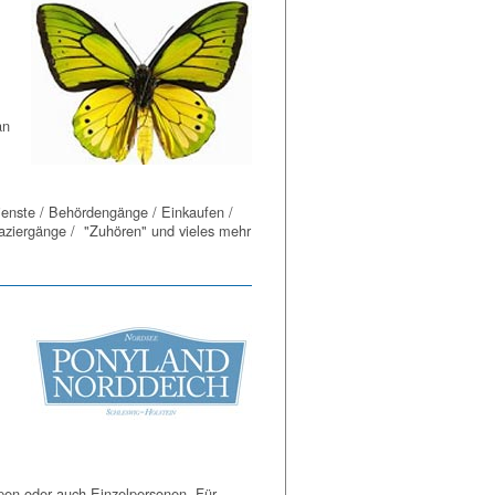
an
ienste / Behördengänge / Einkaufen /
paziergänge / "Zuhören" und vieles mehr
ppen oder auch Einzelpersonen. Für