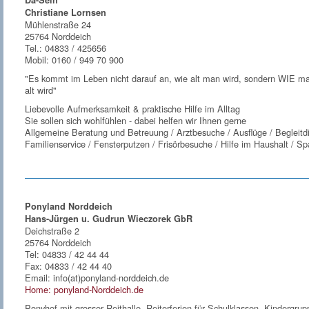
Da-Sein
Christiane Lornsen
Mühlenstraße 24
25764 Norddeich
Tel.: 04833 / 425656
Mobil: 0160 / 949 70 900
"Es kommt im Leben nicht darauf an, wie alt man wird, sondern WIE m
alt wird"
Liebevolle Aufmerksamkeit & praktische Hilfe im Alltag
Sie sollen sich wohlfühlen - dabei helfen wir Ihnen gerne
Allgemeine Beratung und Betreuung / Arztbesuche / Ausflüge / Begleitd
Familienservice / Fensterputzen / Frisörbesuche / Hilfe im Haushalt / S
Ponyland Norddeich
Hans-Jürgen u. Gudrun Wieczorek GbR
Deichstraße 2
25764 Norddeich
Tel: 04833 / 42 44 44
Fax: 04833 / 42 44 40
Email: info(at)ponyland-norddeich.de
Home: ponyland-Norddeich.de
Ponyhof mit grosser Reithalle, Reiterferien für Schulklassen, Kindergru