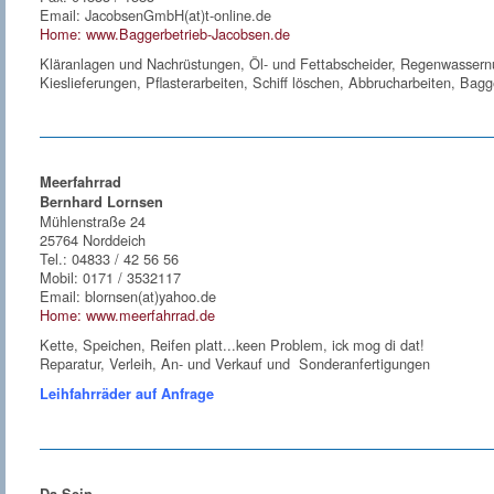
Email: JacobsenGmbH(at)t-online.de
Home: www.Baggerbetrieb-Jacobsen.de
Kläranlagen und Nachrüstungen, Öl- und Fettabscheider, Regenwassernu
Kieslieferungen, Pflasterarbeiten, Schiff löschen, Abbrucharbeiten, Bagge
Meerfahrrad
Bernhard Lornsen
Mühlenstraße 24
25764 Norddeich
Tel.: 04833 / 42 56 56
Mobil: 0171 / 3532117
Email: blornsen(at)yahoo.de
Home: www.meerfahrrad.de
Kette, Speichen, Reifen platt...keen Problem, ick mog di dat!
Reparatur, Verleih, An- und Verkauf und Sonderanfertigungen
Leihfahrräder auf Anfrage