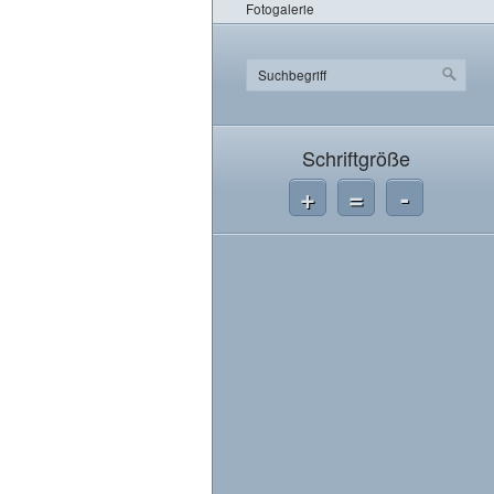
Fotogalerie
Schriftgröße
+
=
-