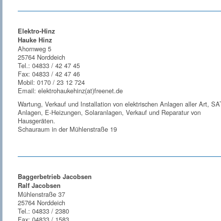
Elektro-Hinz
Hauke Hinz
Ahornweg 5
25764 Norddeich
Tel.: 04833 / 42 47 45
Fax: 04833 / 42 47 46
Mobil: 0170 / 23 12 724
Email: elektrohaukehinz(at)freenet.de
Wartung, Verkauf und Installation von elektrischen Anlagen aller Art, SA
Anlagen, E-Heizungen, Solaranlagen, Verkauf und Reparatur von
Hausgeräten.
Schauraum in der Mühlenstraße 19
Baggerbetrieb Jacobsen
Ralf Jacobsen
Mühlenstraße 37
25764 Norddeich
Tel.: 04833 / 2380
Fax: 04833 / 1583