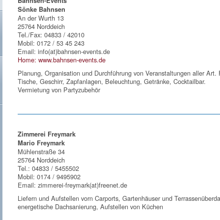
Bahnsen-Events
Sönke Bahnsen
An der Wurth 13
25764 Norddeich
Tel./Fax: 04833 / 42010
Mobil: 0172 / 53 45 243
Email: info(at)bahnsen-events.de
Home: www.bahnsen-events.de
Planung, Organisation und Durchführung von Veranstaltungen aller Art. F
Tische, Geschirr, Zapfanlagen, Beleuchtung, Getränke, Cocktailbar.
Vermietung von Partyzubehör
Zimmerei Freymark
Mario Freymark
Mühlenstraße 34
25764 Norddeich
Tel.: 04833 / 5455502
Mobil: 0174 / 9495902
Email: zimmerei-freymark(at)freenet.de
Liefern und Aufstellen vorn Carports, Gartenhäuser und Terrassenübe
energetische Dachsanierung, Aufstellen von Küchen