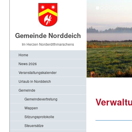
Gemeinde Norddeich
Im Herzen Norderdithmarschens
Home
News 2026
Veranstaltungskalender
Urlaub in Norddeich
Gemeinde
Verwalt
Gemeindevertretung
Wappen
Sitzungsprotokolle
Steuersätze